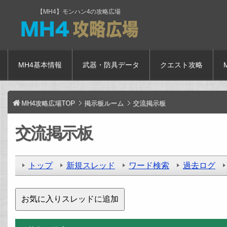
【MH4】モンハン4の攻略広場
MH4基本情報
武器・防具データ
クエスト攻略
MH4攻略広場TOP
掲示板ルーム
交流掲示板
交流掲示板
トップ
新規スレッド
ワード検索
過去ログ