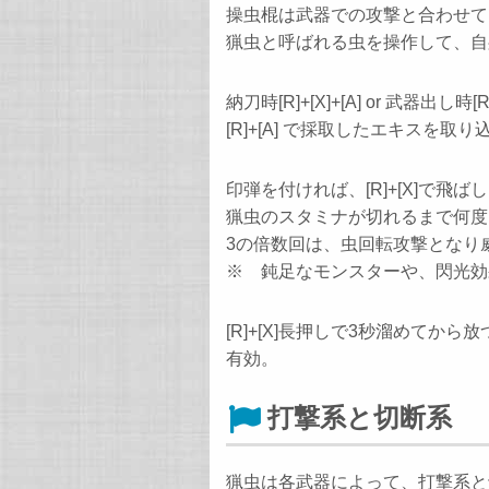
操虫棍は武器での攻撃と合わせて
猟虫と呼ばれる虫を操作して、自
納刀時[R]+[X]+[A] or 武器
[R]+[A] で採取したエキスを
印弾を付ければ、[R]+[X]で飛
猟虫のスタミナが切れるまで何度
3の倍数回は、虫回転攻撃となり
※ 鈍足なモンスターや、閃光効
[R]+[X]長押しで3秒溜めて
有効。
打撃系と切断系
猟虫は各武器によって、打撃系と