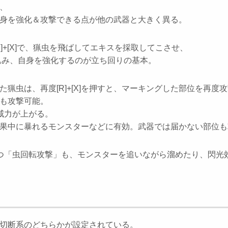
、
身を強化＆攻撃できる点が他の武器と大きく異る。
出し時[R]+[X]で、猟虫を飛ばしてエキスを採取してこさせ、
取り込み、自身を強化するのが立ち回りの基本。
ばした猟虫は、再度[R]+[X]を押すと、マーキングした部位を再度
も攻撃可能。
威力が上がる。
果中に暴れるモンスターなどに有効。武器では届かない部位も
から放つ「虫回転攻撃」も、モンスターを追いながら溜めたり、閃
切断系のどちらかが設定されている。