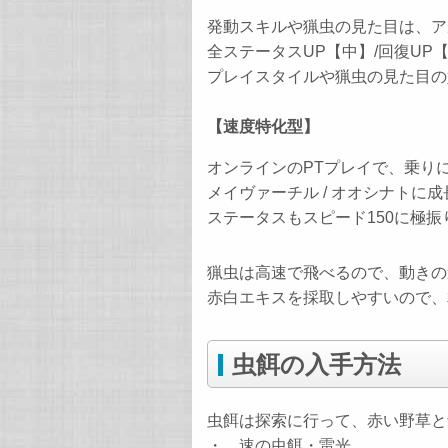
発動スキルや猟虫の見た目は、アル
全ステータスUP【中】/回復U
プレイスタイルや猟虫の見た目の
【速度特化型】
オンラインのPTプレイで、乗り
メイヴァーチル / オオシナトに
ステータスもスピード150に極
猟虫は高速で飛べるので、動きの
赤白エキスを採取しやすいので、
虫餌の入手方法
虫餌は探索に行って、赤い野草と
・ 速の虫餌・雷光