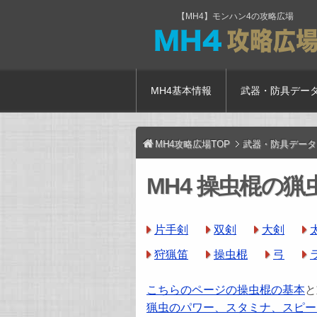
【MH4】モンハン4の攻略広場
MH4基本情報
武器・防具デー
MH4攻略広場TOP
武器・防具データ
MH4 操虫棍の
片手剣
双剣
大剣
狩猟笛
操虫棍
弓
こちらのページの操虫棍の基本
と
猟虫のパワー、スタミナ、スピー