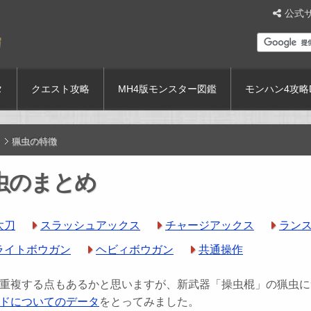
公式
タ
クエスト攻略
MH4版モンスター図鑑
モンハン4攻略
猟虫の特徴
猟虫のまとめ
太刀
スラッシュアックス
チャージアックス
ラン
ライトボウガン
ヘビィボウガン
共通操作
重複する点もあるかと思いますが、新武器「操虫棍」の猟虫に
ドについてのデータ
をとってみました。