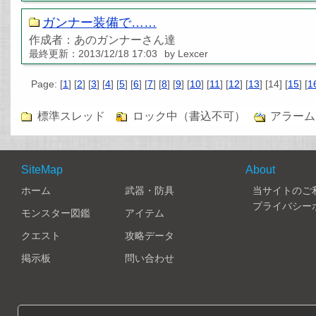
ガンナー装備で……
作成者：あのガンナーさん達
最終更新：2013/12/18 17:03
by Lexcer
Page: [
1
] [
2
] [
3
] [
4
] [
5
] [
6
] [
7
] [
8
] [
9
] [
10
] [
11
] [
12
] [
13
] [14] [
15
] [
1
標準スレッド
ロック中（書込不可）
アラーム
SiteMap
About
ホーム
武器・防具
当サイトのご
プライバシー
モンスター図鑑
アイテム
クエスト
攻略データ
掲示板
問い合わせ